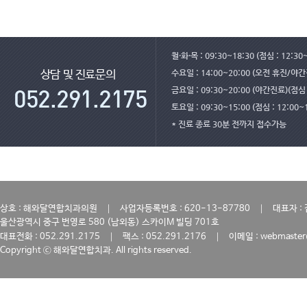
월·화·목 : 09:30~18:30 (점심 : 12:30
수요일 : 14:00~20:00 (오전 휴진/야
상담 및 진료문의
금요일 : 09:30~20:00 (야간진료)(점심 :
토요일 : 09:30~15:00 (점심 : 12:00~
* 진료 종료 30분 전까지 접수가능
｜
｜
상호 : 해와달연합치과의원
사업자등록번호 : 620-13-87780
대표자 :
울산광역시 중구 번영로 580 (남외동) 스카이M 빌딩 701호
｜
｜
대표전화 : 052.291.2175
팩스 : 052.291.2176
이메일 : webmaster
Copyright ⓒ 해와달연합치과. All rights reserved.