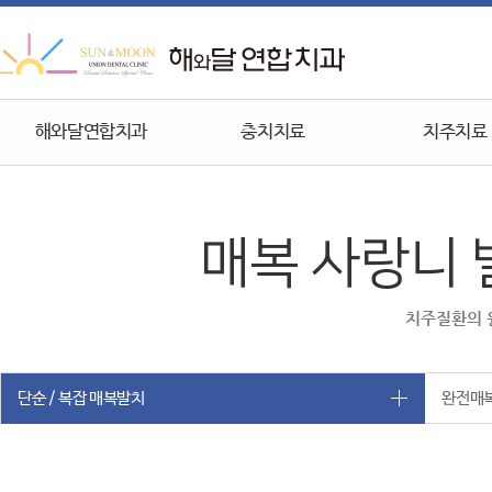
해와달연합치과
충치치료
치주치료
매복 사랑니 
치주질환의 
단순 / 복잡 매복발치
완전매