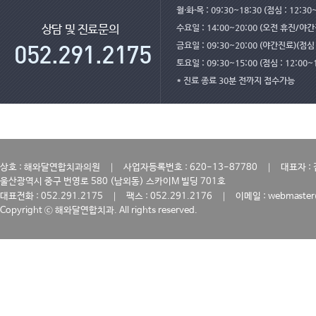
월·화·목 : 09:30~18:30 (점심 : 12:30
수요일 : 14:00~20:00 (오전 휴진/야
상담 및 진료문의
금요일 : 09:30~20:00 (야간진료)(점심 :
토요일 : 09:30~15:00 (점심 : 12:00~
* 진료 종료 30분 전까지 접수가능
｜
｜
상호 : 해와달연합치과의원
사업자등록번호 : 620-13-87780
대표자 :
울산광역시 중구 번영로 580 (남외동) 스카이M 빌딩 701호
｜
｜
대표전화 : 052.291.2175
팩스 : 052.291.2176
이메일 : webmaster
Copyright ⓒ 해와달연합치과. All rights reserved.