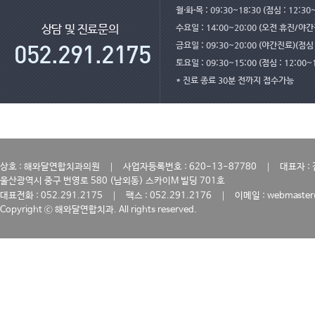
월·화·목 : 09:30~18:30 (점심 : 12:30
수요일 : 14:00~20:00 (오전 휴진/야
상담 및 진료문의
금요일 : 09:30~20:00 (야간진료)(점심 :
토요일 : 09:30~15:00 (점심 : 12:00~
* 진료 종료 30분 전까지 접수가능
｜
｜
상호 : 해와달연합치과의원
사업자등록번호 : 620-13-87780
대표자 :
울산광역시 중구 번영로 580 (남외동) 스카이M 빌딩 701호
｜
｜
대표전화 : 052.291.2175
팩스 : 052.291.2176
이메일 : webmaster
Copyright ⓒ 해와달연합치과. All rights reserved.