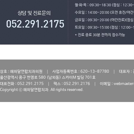
월·화·목 : 09:30~18:30 (점심 : 12:30
수요일 : 14:00~20:00 (오전 휴진/야
상담 및 진료문의
금요일 : 09:30~20:00 (야간진료)(점심 :
토요일 : 09:30~15:00 (점심 : 12:00~
* 진료 종료 30분 전까지 접수가능
｜
｜
상호 : 해와달연합치과의원
사업자등록번호 : 620-13-87780
대표자 :
울산광역시 중구 번영로 580 (남외동) 스카이M 빌딩 701호
｜
｜
대표전화 : 052.291.2175
팩스 : 052.291.2176
이메일 : webmaster
Copyright ⓒ 해와달연합치과. All rights reserved.