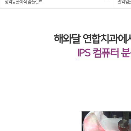
상악동골이식 임플란트
전악임
해와달 연합치과에서
IPS 컴퓨터 