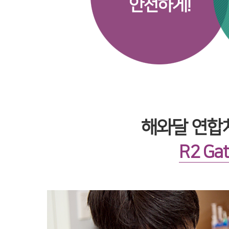
안전하게!
해와달 연합
R2 G