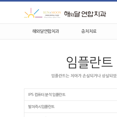
해와달연합치과
충치치료
임플란트
임플란트는 치아가 손실되거나 상실되었을 
IPS 컴퓨터 분석 임플란트
발치즉시임플란트