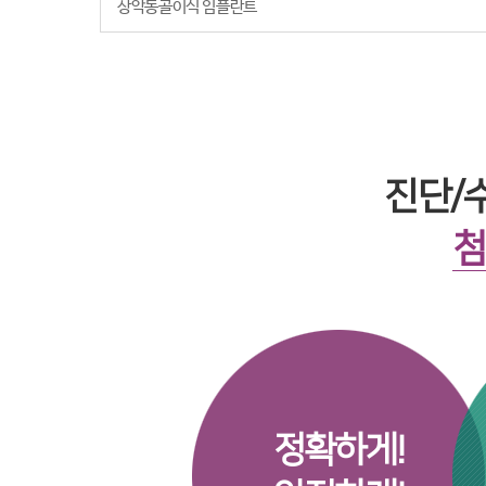
상악동골이식 임플란트
진단/
첨
정확하게!