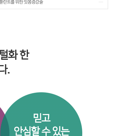
플란트를 위한 잇몸증강술
털화 한
다.
믿고
안심할 수 있는