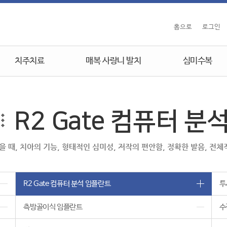
홈으로
로그인
치주치료
매복 사랑니 발치
심미수복
R2 Gate 컴퓨터 
때, 치아의 기능, 형태적인 심미성, 저작의 편안함, 정확한 발음, 전
R2 Gate 컴퓨터 분석 임플란트
투
측방골이식 임플란트
수