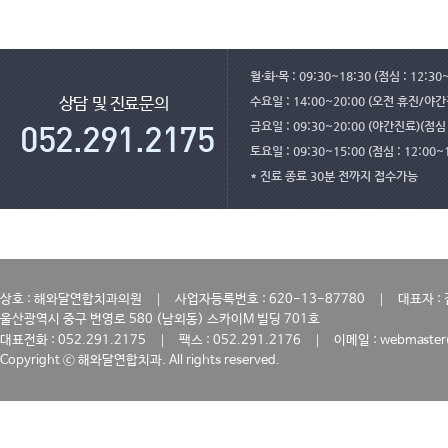
월·화·목 : 09:30~18:30 (점심 : 12:30
수요일 : 14:00~20:00 (오전 휴진/야
상담 및 진료문의
금요일 : 09:30~20:00 (야간진료)(점심 :
토요일 : 09:30~15:00 (점심 : 12:00~
* 진료 종료 30분 전까지 접수가능
｜
｜
상호 : 해와달연합치과의원
사업자등록번호 : 620-13-87780
대표자 :
울산광역시 중구 번영로 580 (남외동) 스카이M 빌딩 701호
｜
｜
대표전화 : 052.291.2175
팩스 : 052.291.2176
이메일 : webmaster
Copyright ⓒ 해와달연합치과. All rights reserved.