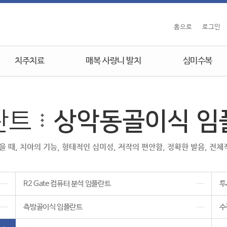
홈으로
로그인
치주치료
매복 사랑니 발치
심미수복
란트
상악동골이식 임
때, 치아의 기능, 형태적인 심미성, 저작의 편안함, 정확한 발음, 전
R2 Gate 컴퓨터 분석 임플란트
투
측방골이식 임플란트
수