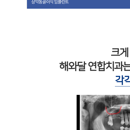
상악동골이식 임플란트
크게
해와달 연합치과
각각