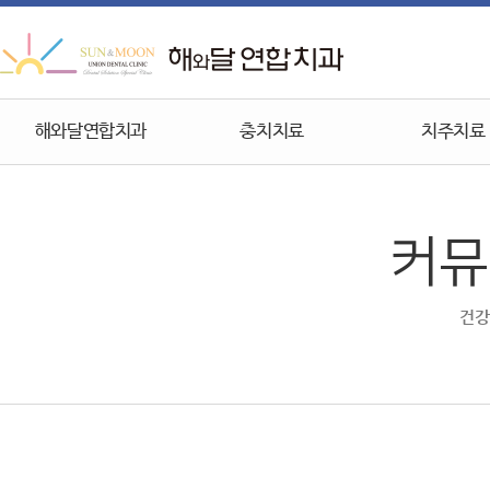
해와달연합치과
충치치료
치주치료
커뮤
건강